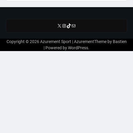
X
Instagram
TikTok
E-mail
Copyright © 2026
Azurement Sport
| AzurementTheme by
Bastien
| Powered by
WordPress
.