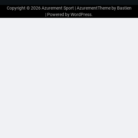
Copyright © 2026
Azurement Sport
| AzurementTheme by
Bastien
| Powered by
WordPress
.