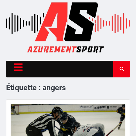
Skip
to
content
Étiquette :
angers