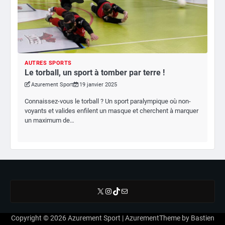
AUTRES SPORTS
Le torball, un sport à tomber par terre !
Azurement Sport
19 janvier 2025
Connaissez-vous le torball ? Un sport paralympique où non-
voyants et valides enfilent un masque et cherchent à marquer
un maximum de…
X
Instagram
TikTok
E-mail
Copyright © 2026
Azurement Sport
| AzurementTheme by
Bastien