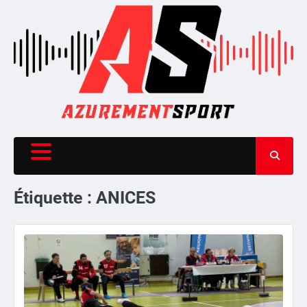
Skip
to
content
Étiquette :
ANICES