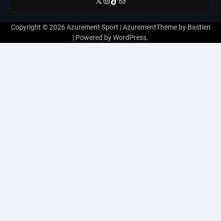
X
Instagram
TikTok
E-mail
Copyright © 2026
Azurement Sport
| AzurementTheme by
Bastien
| Powered by
WordPress
.