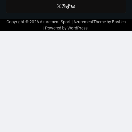
X
Instagram
TikTok
E-mail
Copyright © 2026
Azurement Sport
| AzurementTheme by
Bastien
| Powered by
WordPress
.