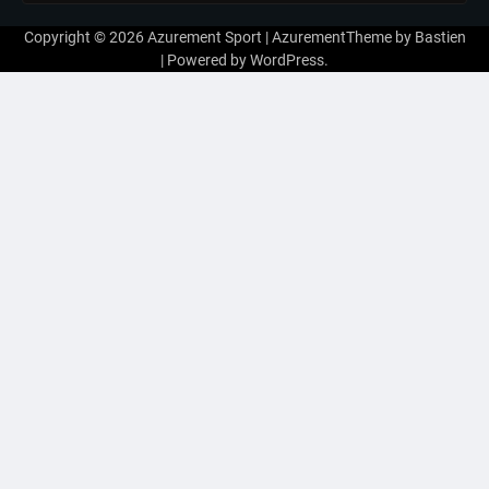
Copyright © 2026
Azurement Sport
| AzurementTheme by
Bastien
| Powered by
WordPress
.