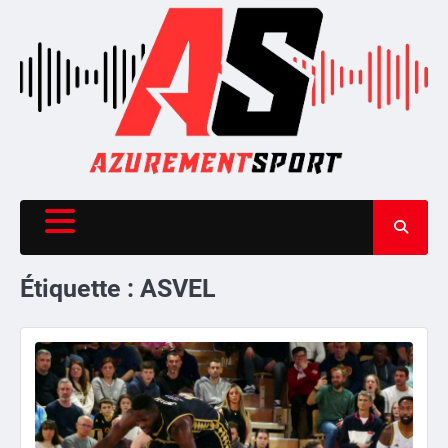
Skip
to
content
Étiquette :
ASVEL