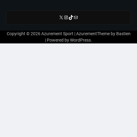
X
Instagram
TikTok
E-mail
Copyright © 2026
Azurement Sport
| AzurementTheme by
Bastien
| Powered by
WordPress
.