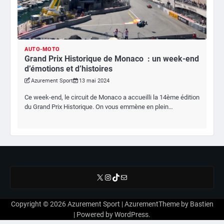
AUTO-MOTO
Grand Prix Historique de Monaco : un week-end
d’émotions et d’histoires
Azurement Sport
13 mai 2024
Ce week-end, le circuit de Monaco a accueilli la 14ème édition
du Grand Prix Historique. On vous emmène en plein…
X
Instagram
TikTok
E-mail
Copyright © 2026
Azurement Sport
| AzurementTheme by
Bastien
| Powered by
WordPress
.