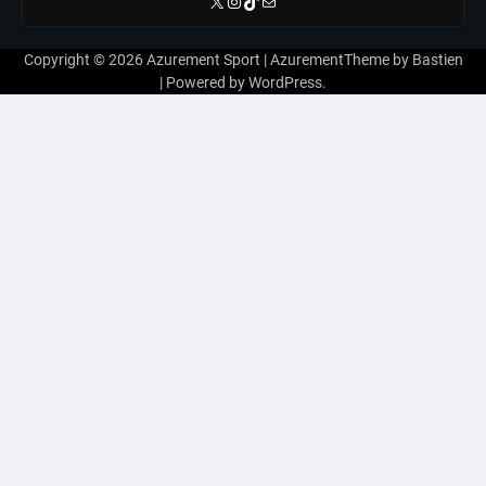
X
Instagram
TikTok
E-mail
Copyright © 2026
Azurement Sport
| AzurementTheme by
Bastien
| Powered by
WordPress
.