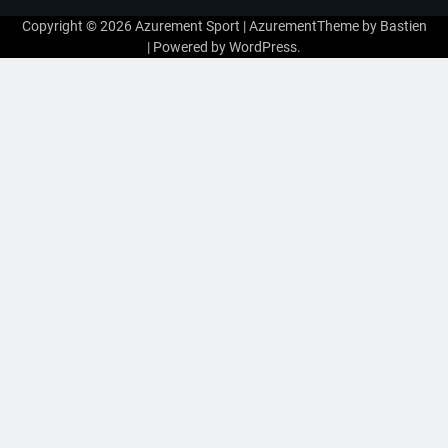
Copyright © 2026
Azurement Sport
| AzurementTheme by
Bastien
| Powered by
WordPress
.