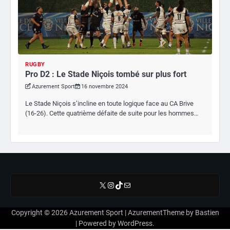
RUGBY
Pro D2 : Le Stade Niçois tombé sur plus fort
Azurement Sport
16 novembre 2024
Le Stade Niçois s’incline en toute logique face au CA Brive
(16-26). Cette quatrième défaite de suite pour les hommes…
X
Instagram
TikTok
E-mail
Copyright © 2026
Azurement Sport
| AzurementTheme by
Bastien
| Powered by
WordPress
.