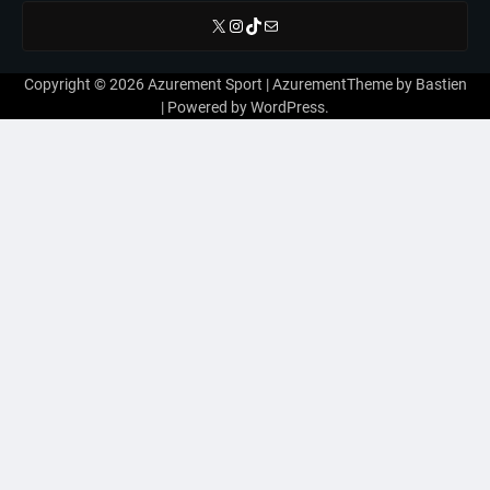
X
Instagram
TikTok
E-mail
Copyright © 2026
Azurement Sport
| AzurementTheme by
Bastien
| Powered by
WordPress
.