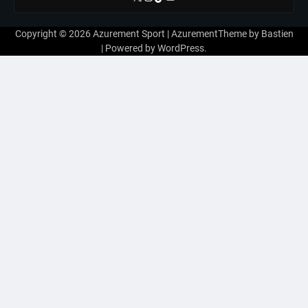
Copyright © 2026
Azurement Sport
| AzurementTheme by
Bastien
| Powered by
WordPress
.