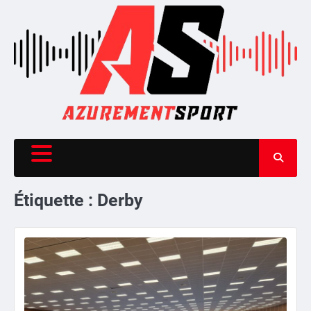
Skip
to
content
Étiquette :
Derby