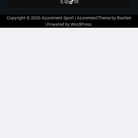
X
Instagram
TikTok
E-mail
Copyright © 2026
Azurement Sport
| AzurementTheme by
Bastien
| Powered by
WordPress
.