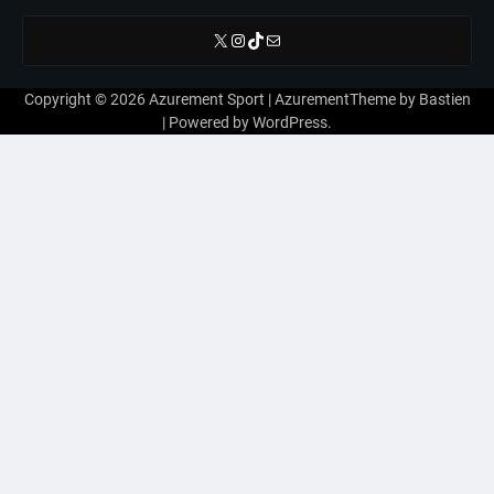
X
Instagram
TikTok
E-mail
Copyright © 2026
Azurement Sport
| AzurementTheme by
Bastien
| Powered by
WordPress
.