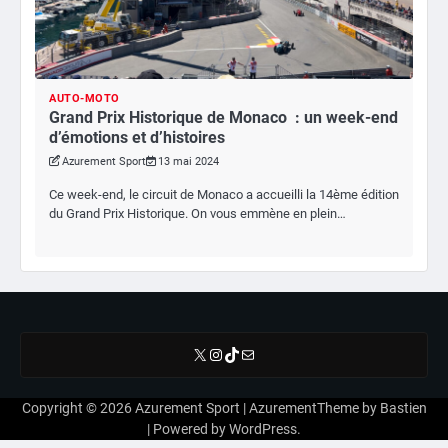
AUTO-MOTO
Grand Prix Historique de Monaco : un week-end
d’émotions et d’histoires
Azurement Sport
13 mai 2024
Ce week-end, le circuit de Monaco a accueilli la 14ème édition
du Grand Prix Historique. On vous emmène en plein…
X
Instagram
TikTok
E-mail
Copyright © 2026
Azurement Sport
| AzurementTheme by
Bastien
| Powered by
WordPress
.