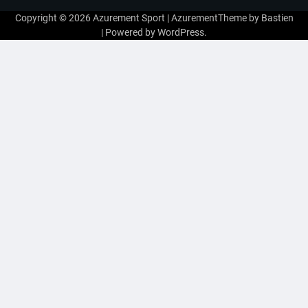
Copyright © 2026
Azurement Sport
| AzurementTheme by
Bastien
| Powered by
WordPress
.