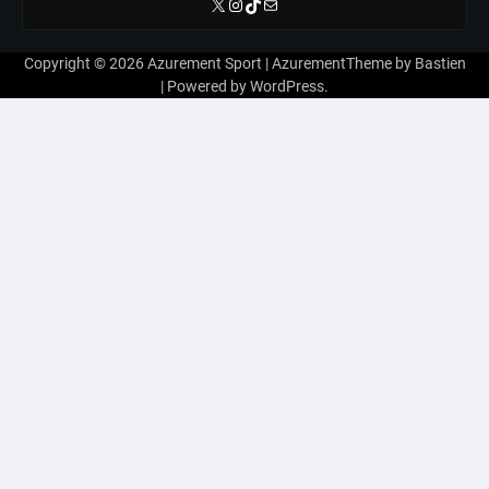
X
Instagram
TikTok
E-mail
Copyright © 2026
Azurement Sport
| AzurementTheme by
Bastien
| Powered by
WordPress
.