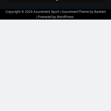
Copyright © 2026
Azurement Sport
| AzurementTheme by
Bastien
| Powered by
WordPress
.