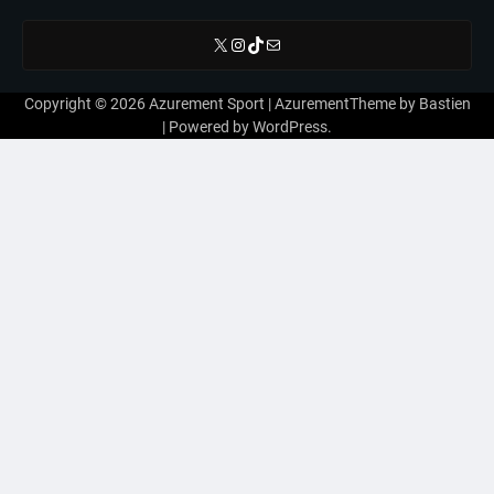
X
Instagram
TikTok
E-mail
Copyright © 2026
Azurement Sport
| AzurementTheme by
Bastien
| Powered by
WordPress
.