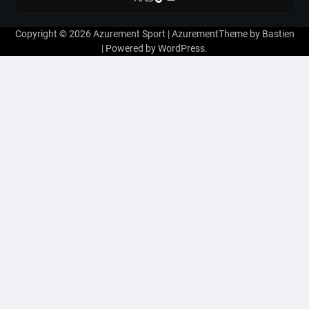
Copyright © 2026
Azurement Sport
| AzurementTheme by
Bastien
| Powered by
WordPress
.