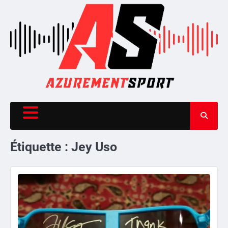
Skip
to
content
Étiquette :
Jey Uso