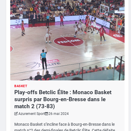
BASKET
Play-offs Betclic Élite : Monaco Basket
surpris par Bourg-en-Bresse dans le
match 2 (73-83)
Azurement Sport
26 mai 2024
Monaco Basket s’incline face à Bourg-en-Bresse dans le
match n°2 des demi-finales de Betclic Élite. Cette défaite