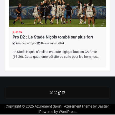
RUGBY
Pro D2 : Le Stade Niçois tombé sur plus fort
Azurement Sport
16 novembre 2024
Le Stade Niçois s’incline en toute logique face au CA Brive
(16-26). Cette quatrième défaite de suite pour les hommes…
X
Instagram
TikTok
E-mail
Copyright © 2026
Azurement Sport
| AzurementTheme by
Bastien
| Powered by
WordPress
.