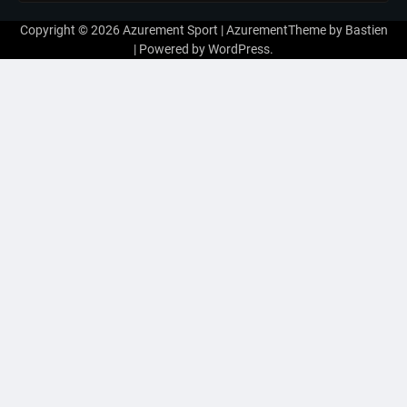
Copyright © 2026
Azurement Sport
| AzurementTheme by
Bastien
| Powered by
WordPress
.