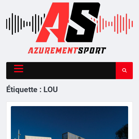
Skip
to
content
Étiquette :
LOU