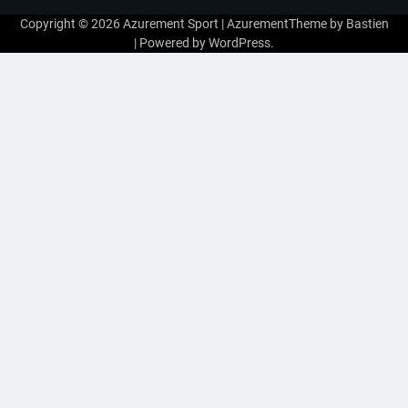
Copyright © 2026
Azurement Sport
| AzurementTheme by
Bastien
| Powered by
WordPress
.