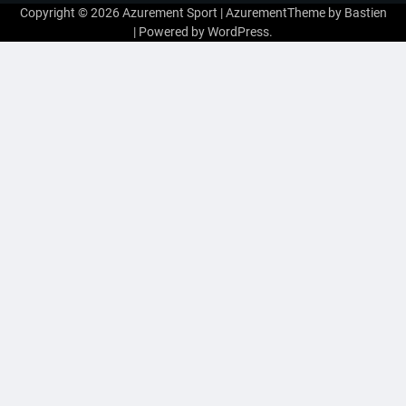
Copyright © 2026
Azurement Sport
| AzurementTheme by
Bastien
| Powered by
WordPress
.