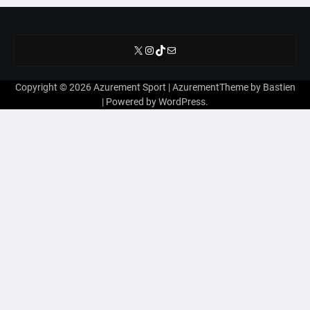
X
Instagram
TikTok
E-mail
Copyright © 2026
Azurement Sport
| AzurementTheme by
Bastien
| Powered by
WordPress
.