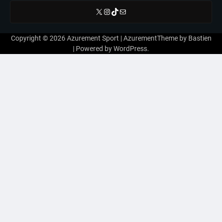
X
Instagram
TikTok
E-mail
Copyright © 2026
Azurement Sport
| AzurementTheme by
Bastien
| Powered by
WordPress
.