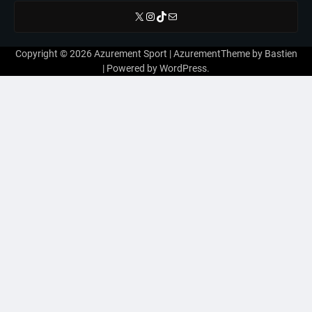
X
Instagram
TikTok
E-mail
Copyright © 2026
Azurement Sport
| AzurementTheme by
Bastien
| Powered by
WordPress
.