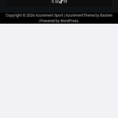
X
Instagram
TikTok
E-mail
Copyright © 2026
Azurement Sport
| AzurementTheme by
Bastien
| Powered by
WordPress
.