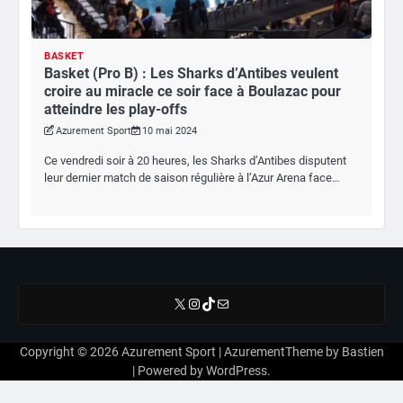
BASKET
Basket (Pro B) : Les Sharks d’Antibes veulent
croire au miracle ce soir face à Boulazac pour
atteindre les play-offs
Azurement Sport
10 mai 2024
Ce vendredi soir à 20 heures, les Sharks d’Antibes disputent
leur dernier match de saison régulière à l’Azur Arena face…
X
Instagram
TikTok
E-mail
Copyright © 2026
Azurement Sport
| AzurementTheme by
Bastien
| Powered by
WordPress
.