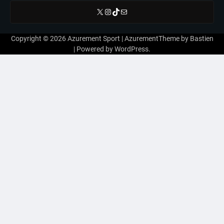
X
Instagram
TikTok
E-mail
Copyright © 2026
Azurement Sport
| AzurementTheme by
Bastien
| Powered by
WordPress
.