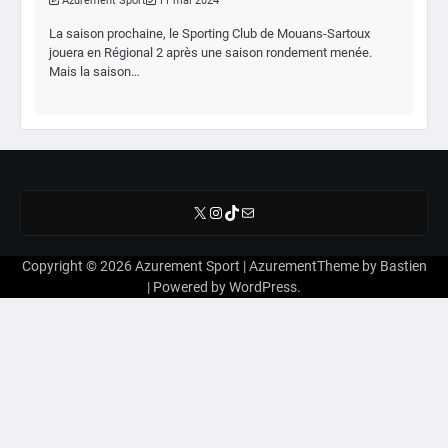
Azurement Sport
11 mai 2024
La saison prochaine, le Sporting Club de Mouans-Sartoux
jouera en Régional 2 après une saison rondement menée.
Mais la saison…
X
Instagram
TikTok
E-mail
Copyright © 2026
Azurement Sport
| AzurementTheme by
Bastien
| Powered by
WordPress
.