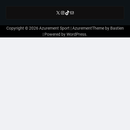
X
Instagram
TikTok
E-mail
Copyright © 2026
Azurement Sport
| AzurementTheme by
Bastien
| Powered by
WordPress
.