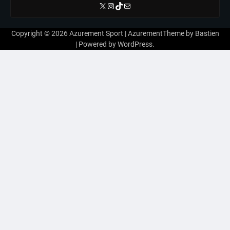
X
Instagram
TikTok
E-mail
Copyright © 2026
Azurement Sport
| AzurementTheme by
Bastien
| Powered by
WordPress
.