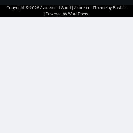
Copyright © 2026
Azurement Sport
| AzurementTheme by
Bastien
| Powered by
WordPress
.