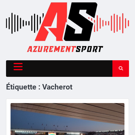
Skip
to
content
Étiquette :
Vacherot