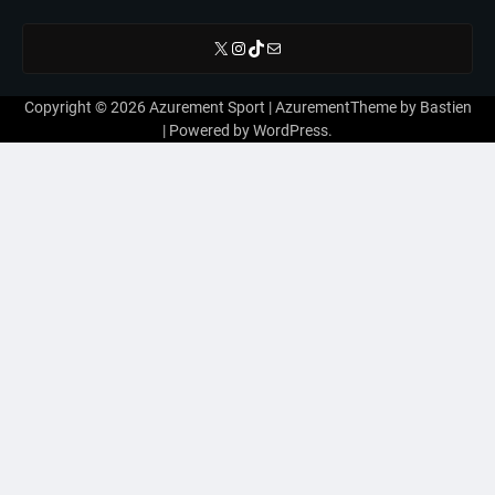
X
Instagram
TikTok
E-mail
Copyright © 2026
Azurement Sport
| AzurementTheme by
Bastien
| Powered by
WordPress
.