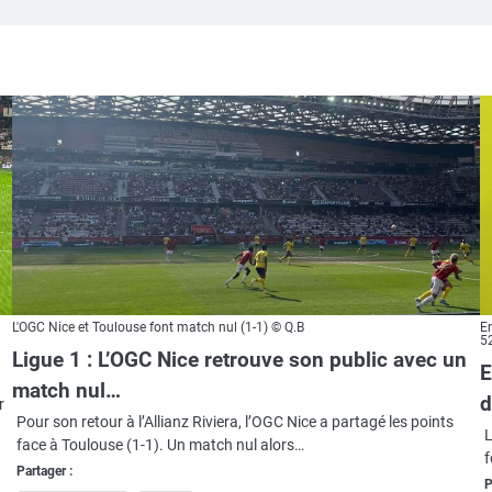
L'OGC Nice et Toulouse font match nul (1-1) © Q.B
Er
5
Ligue 1 : L’OGC Nice retrouve son public avec un
E
match nul…
d
r
Pour son retour à l’Allianz Riviera, l’OGC Nice a partagé les points
L
face à Toulouse (1-1). Un match nul alors…
f
Partager :
P