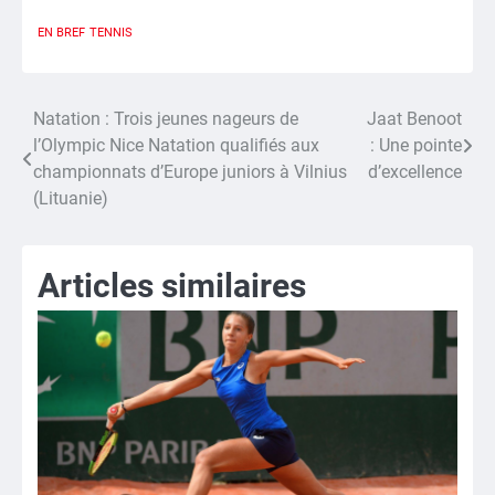
EN BREF
TENNIS
Natation : Trois jeunes nageurs de
Jaat Benoot
Navigation
l’Olympic Nice Natation qualifiés aux
: Une pointe
de
championnats d’Europe juniors à Vilnius
d’excellence
(Lituanie)
l’article
Articles similaires