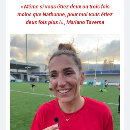
«
Même si vous étiez deux ou trois fois
moins que Narbonne, pour moi vous étiez
deux fois plus !
« ,
Mariano Taverna