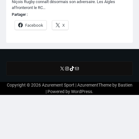
Niçois Rugby connaît désormais son adversaire. Les Aigles
affronteront le RC…
Partager :
Facebook
X
X
Instagram
TikTok
E-mail
Copyright © 2026
Azurement Sport
| AzurementTheme by
Bastien
| Powered by
WordPress
.