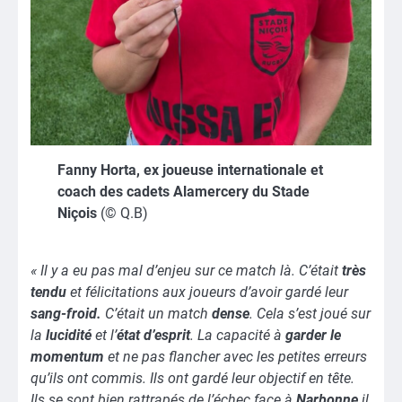
Fanny Horta, ex joueuse internationale et
coach des cadets Alamercery du Stade
Niçois
(© Q.B)
« Il y a eu pas mal d’enjeu sur ce match là. C’était
très
tendu
et félicitations aux joueurs d’avoir gardé leur
sang-froid.
C’était un match
dense
. Cela s’est joué sur
la
lucidité
et l’
état d’esprit
. La capacité à
garder le
momentum
et ne pas flancher avec les petites erreurs
qu’ils ont commis. Ils ont gardé leur objectif en tête.
Ils se sont bien rattrapés de l’échec face à
Narbonne
il