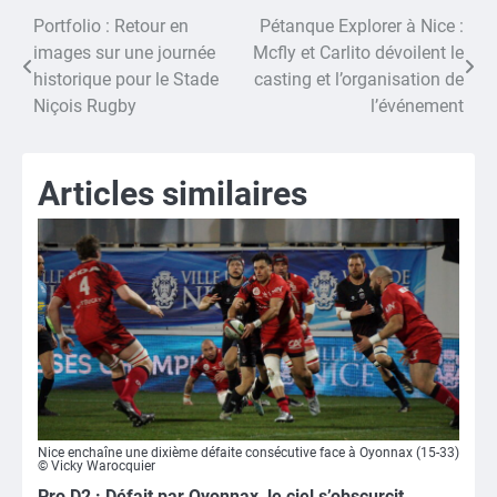
Portfolio : Retour en
Pétanque Explorer à Nice :
Navigation
images sur une journée
Mcfly et Carlito dévoilent le
de
historique pour le Stade
casting et l’organisation de
Niçois Rugby
l’événement
l’article
Articles similaires
Nice enchaîne une dixième défaite consécutive face à Oyonnax (15-33)
© Vicky Warocquier
Pro D2 : Défait par Oyonnax, le ciel s’obscurcit