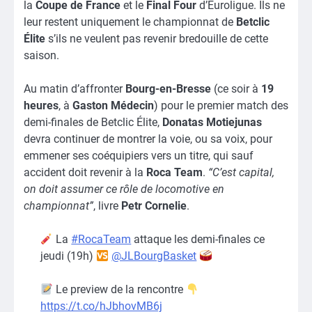
la
Coupe de France
et le
Final Four
d’Euroligue. Ils ne
leur restent uniquement le championnat de
Betclic
Élite
s’ils ne veulent pas revenir bredouille de cette
saison.
Au matin d’affronter
Bourg-en-Bresse
(ce soir à
19
heures
, à
Gaston Médecin
) pour le premier match des
demi-finales de Betclic Élite,
Donatas Motiejunas
devra continuer de montrer la voie, ou sa voix, pour
emmener ses coéquipiers vers un titre, qui sauf
accident doit revenir à la
Roca Team
.
“C’est capital,
on doit assumer ce rôle de locomotive en
championnat”
, livre
Petr Cornelie
.
La
#RocaTeam
attaque les demi-finales ce
jeudi (19h)
@JLBourgBasket
Le preview de la rencontre
https://t.co/hJbhovMB6j