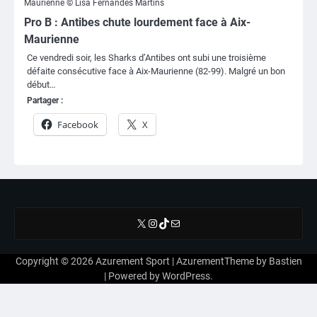
Maurienne © Lisa Fernandes Martins
Pro B : Antibes chute lourdement face à Aix-
Maurienne
Ce vendredi soir, les Sharks d’Antibes ont subi une troisième
défaite consécutive face à Aix-Maurienne (82-99). Malgré un bon
début…
Partager :
Facebook
X
X
Instagram
TikTok
E-mail
Copyright © 2026
Azurement Sport
| AzurementTheme by
Bastien
| Powered by
WordPress
.