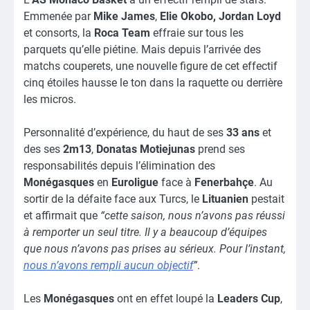
Emmenée par
Mike James
,
Elie Okobo,
Jordan Loyd
et consorts, la
Roca Team
effraie sur tous les
parquets qu’elle piétine. Mais depuis l’arrivée des
matchs couperets, une nouvelle figure de cet effectif
cinq étoiles hausse le ton dans la raquette ou derrière
les micros.
Personnalité d’expérience, du haut de ses
33 ans
et
des ses
2m13
,
Donatas Motiejunas
prend ses
responsabilités depuis l’élimination des
Monégasques
en
Euroligue
face à
Fenerbahçe
. Au
sortir de la défaite face aux Turcs, le
Lituanien
pestait
et affirmait
que
“cette saison, nous n’avons pas réussi
à remporter un seul titre. Il y a beaucoup d’équipes
que nous n’avons pas prises au sérieux. Pour l’instant,
nous n’avons rempli aucun objectif
”
.
Les
Monégasques
ont en effet loupé la
Leaders Cup
,