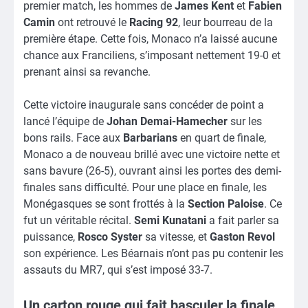
premier match, les hommes de
James Kent
et
Fabien
Camin
ont retrouvé le
Racing 92
, leur bourreau de la
première étape. Cette fois, Monaco n’a laissé aucune
chance aux Franciliens, s’imposant nettement 19-0 et
prenant ainsi sa revanche.
Cette victoire inaugurale sans concéder de point a
lancé l’équipe de
Johan Demai-Hamecher
sur les
bons rails. Face aux
Barbarians
en quart de finale,
Monaco a de nouveau brillé avec une victoire nette et
sans bavure (26-5), ouvrant ainsi les portes des demi-
finales sans difficulté. Pour une place en finale, les
Monégasques se sont frottés à la
Section Paloise
. Ce
fut un véritable récital.
Semi Kunatani
a fait parler sa
puissance,
Rosco Syster
sa vitesse, et
Gaston Revol
son expérience. Les Béarnais n’ont pas pu contenir les
assauts du MR7, qui s’est imposé 33-7.
Un carton rouge qui fait basculer la finale