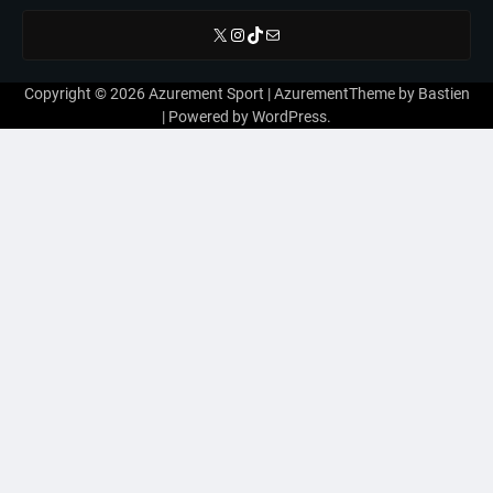
X
Instagram
TikTok
E-mail
Copyright © 2026
Azurement Sport
| AzurementTheme by
Bastien
| Powered by
WordPress
.