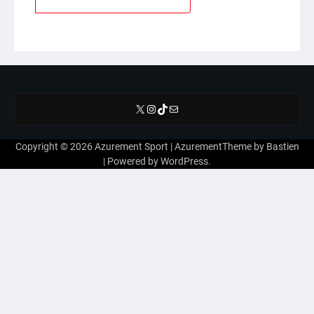
X
Instagram
TikTok
E-mail
Copyright © 2026
Azurement Sport
| AzurementTheme by
Bastien
| Powered by
WordPress
.