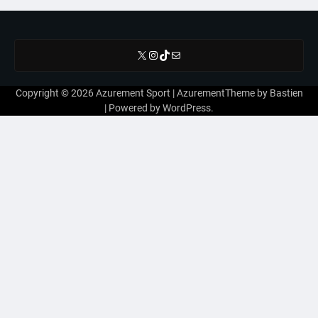
X
Instagram
TikTok
E-mail
Copyright © 2026
Azurement Sport
| AzurementTheme by
Bastien
| Powered by
WordPress
.