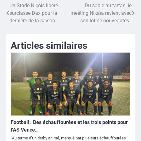
Un Stade Niçois libéré
Du sable au tartan, le
Navigation
surclasse Dax pour la
meeting Nikaïa revient avec
de
dernière de la saison
son lot de nouveautés !
l’article
Articles similaires
Football : Des échauffourées et les trois points pour
l’AS Vence…
Au terme d’un derby animé, marqué par plusieurs échauffourées