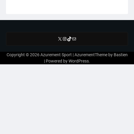
X
Instagram
TikTok
E-mail
Copyright © 2026
Azurement Sport
| AzurementTheme by
Bastien
| Powered by
WordPress
.