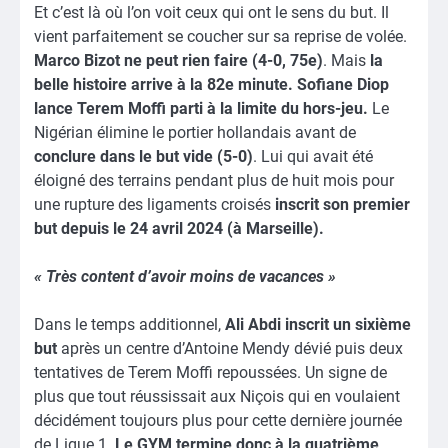
Et c’est là où l’on voit ceux qui ont le sens du but. Il
vient parfaitement se coucher sur sa reprise de volée.
Marco Bizot ne peut rien faire (4-0, 75e)
. Mais
la
belle histoire arrive à la 82e minute. Sofiane Diop
lance Terem Moffi parti à la limite du hors-jeu.
Le
Nigérian élimine le portier hollandais avant de
conclure dans le but vide (5-0)
. Lui qui avait été
éloigné des terrains pendant plus de huit mois pour
une rupture des ligaments croisés
inscrit son premier
but depuis le 24 avril 2024 (à Marseille).
« Très content d’avoir moins de vacances »
Dans le temps additionnel,
Ali Abdi inscrit un sixième
but
après un centre d’Antoine Mendy dévié puis deux
tentatives de Terem Moffi repoussées. Un signe de
plus que tout réussissait aux Niçois qui en voulaient
décidément toujours plus pour cette dernière journée
de Ligue 1.
Le GYM termine donc à la quatrième