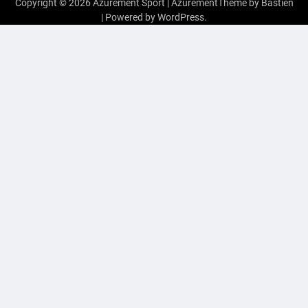
Copyright © 2026
Azurement Sport
| AzurementTheme by
Bastien
| Powered by
WordPress
.