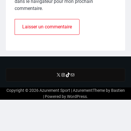
dans le navigateur pour mon prochain
commentaire.
X
Instagram
TikTok
E-mail
Copyright © 2026
Azurement Sport
| AzurementTheme by
Bastien
| Powered by
WordPress
.