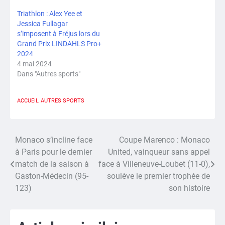
Triathlon : Alex Yee et
Jessica Fullagar
s’imposent à Fréjus lors du
Grand Prix LINDAHLS Pro+
2024
4 mai 2024
Dans "Autres sports"
ACCUEIL
AUTRES SPORTS
Monaco s’incline face
Coupe Marenco : Monaco
Navigation
à Paris pour le dernier
United, vainqueur sans appel
de
match de la saison à
face à Villeneuve-Loubet (11-0),
Gaston-Médecin (95-
soulève le premier trophée de
l’article
123)
son histoire