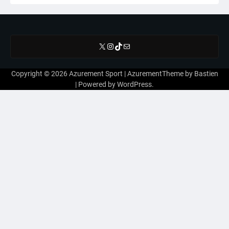
X
Instagram
TikTok
E-mail
Copyright © 2026
Azurement Sport
| AzurementTheme by
Bastien
| Powered by
WordPress
.