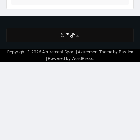
X
Instagram
TikTok
E-mail
Copyright © 2026
Azurement Sport
| AzurementTheme by
Bastien
| Powered by
WordPress
.