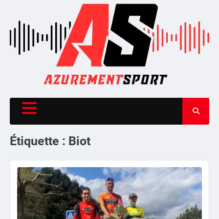
Skip
to
content
Étiquette :
Biot