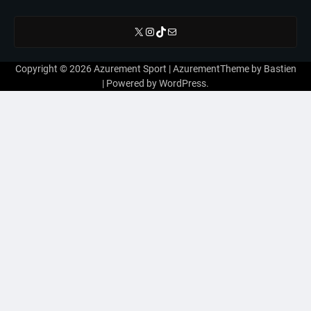
X
Instagram
TikTok
E-mail
Copyright © 2026
Azurement Sport
| AzurementTheme by
Bastien
| Powered by
WordPress
.